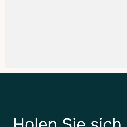
Welche Modultypen gibt e
MEHR ERFAHREN

Holen Sie sich 